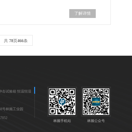
了解详情
共
78
页
466
条
冲击试验箱
恒温恒湿
8号林频工业园
7052
林频手机站
林频公众号