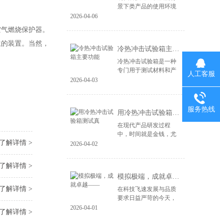
景下类产品的使用环境
变得益复杂。尤其是电
2026-04-06
子产品、汽车零部件、
气燃烧保护器。
航空航天设备等，对材
料和结构的可靠性提出
位的装置。当然，
冷热冲击试验箱主要功能
了更高的要求。...
冷热冲击试验箱是一种
专门用于测试材料和产
人工客服
品在极端温度变化下性
2026-04-03
能的设备。其主要功能
包括： 温度变化模拟：
冷热冲击试验箱能够快
服务热线
用冷热冲击试验箱测试真
速将样品暴露于高...
在现代产品研发过程
中，时间就是金钱，尤
了解详情 >
其在竞争激烈的市场环
2026-04-02
境中，快速推出高质量
的产品成为企业成功的
了解详情 >
关键。冷热冲击试验箱
模拟极端，成就卓越——
作为一种重要的测试...
了解详情 >
在科技飞速发展与品质
要求日益严苛的今天，
产品的可靠性不再仅仅
2026-04-01
了解详情 >
依赖于精良的设计与制