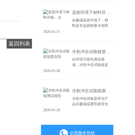
造，更在于其能否经受
住现实世界中各种极端
温差环境下材料开裂，冷
环境的严峻考验。...
在极端温差环境下，材
料是否会因热胀冷缩而
开裂、失效，是产品可
2026-03-31
靠性面临的关键挑战。
无论是电子产品、汽车
返回列表
零部件，还是航空航天
冷热冲击试验箱放置在阳
材料，微小的裂纹...
在环境可靠性测试领
域，冷热冲击试验箱是
验证产品耐极端温度变
2026-03-30
化能力的核心设备。其
测试结果的准确性直接
关系到产品质量判定的
冷热冲击试验箱测试报告
成败。一个常被忽视...
冷热冲击试验是评估产
品在极端温度快速变化
环境下耐受性的关键环
2026-03-28
节，其测试报告是验证
产品可靠性与质量的重
要凭证。一份具备权威
性、可追溯性的专...
全国服务热线