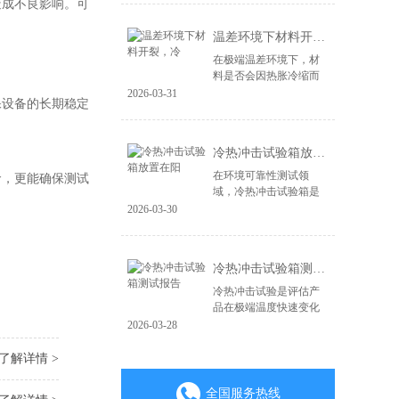
造成不良影响。可
造，更在于其能否经受
住现实世界中各种极端
温差环境下材料开裂，冷
环境的严峻考验。...
在极端温差环境下，材
料是否会因热胀冷缩而
开裂、失效，是产品可
2026-03-31
保设备的长期稳定
靠性面临的关键挑战。
无论是电子产品、汽车
零部件，还是航空航天
冷热冲击试验箱放置在阳
材料，微小的裂纹...
在环境可靠性测试领
命，更能确保测试
域，冷热冲击试验箱是
验证产品耐极端温度变
2026-03-30
化能力的核心设备。其
测试结果的准确性直接
关系到产品质量判定的
冷热冲击试验箱测试报告
成败。一个常被忽视...
冷热冲击试验是评估产
品在极端温度快速变化
环境下耐受性的关键环
2026-03-28
节，其测试报告是验证
产品可靠性与质量的重
了解详情 >
要凭证。一份具备权威
性、可追溯性的专...
全国服务热线