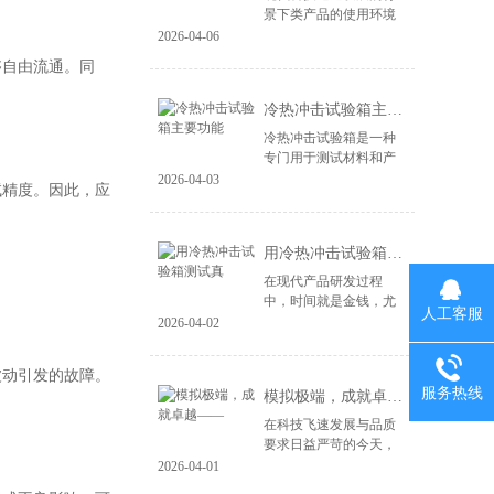
景下类产品的使用环境
变得益复杂。尤其是电
2026-04-06
子产品、汽车零部件、
够自由流通。同
航空航天设备等，对材
料和结构的可靠性提出
冷热冲击试验箱主要功能
了更高的要求。...
冷热冲击试验箱是一种
专门用于测试材料和产
品在极端温度变化下性
2026-04-03
试精度。因此，应
能的设备。其主要功能
包括： 温度变化模拟：
冷热冲击试验箱能够快
用冷热冲击试验箱测试真
速将样品暴露于高...
在现代产品研发过程
中，时间就是金钱，尤
人工客服
其在竞争激烈的市场环
2026-04-02
境中，快速推出高质量
的产品成为企业成功的
波动引发的故障。
关键。冷热冲击试验箱
服务热线
模拟极端，成就卓越——
作为一种重要的测试...
在科技飞速发展与品质
要求日益严苛的今天，
产品的可靠性不再仅仅
2026-04-01
依赖于精良的设计与制