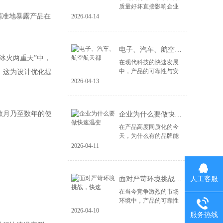
质量好坏直接影响企业
市场竞争力和品牌信
精准地暴露产品在
2026-04-14
誉。高低温变湿热试验
作为一种重要的环境试
验设备，广应用于电
电子、汽车、航空航天都
子、材料汽车、航空
冰火两重天”中，
等...
在现代科技的快速发展
中，产品的可靠性与安
 这为设计优化提
全性成为各行各业的重
2026-04-13
要课题。尤其是在电
子、汽车和航空航天等
领域，环境适应性测试
数月乃至数年的使
企业为什么要做快速温变
显得尤为关键。快速...
在产品高度同质化的今
天，为什么有的品牌能
历经考验，口碑长青，
2026-04-11
而有的却昙花一现？答
案往往隐藏在产品诞生
前的炼狱里那个被称为
人工客服
面对严苛环境挑战，快速
快速温变试验箱的...
在当今竞争激烈的市场
环境中，产品的可靠性
是决定其成败的关键因
2026-04-10
服务热线
素之一。无论是航空航