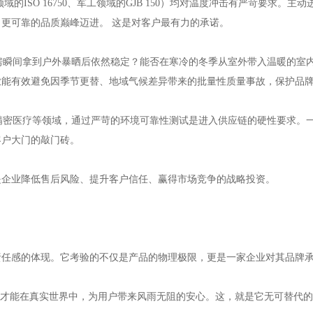
ISO 16750、军工领域的GJB 150）均对温度冲击有严苛要求。主
更可靠的品质巅峰迈进。 这是对客户最有力的承诺。
调房瞬间拿到户外暴晒后依然稳定？能否在寒冷的冬季从室外带入温暖的室
业能有效避免因季节更替、地域气候差异带来的批量性质量事故，保护品
、精密医疗等领域，通过严苛的环境可靠性测试是进入供应链的硬性要求。
客户大门的敲门砖。
，是企业降低售后风险、提升客户信任、赢得市场竞争的战略投资。
责任感的体现。它考验的不仅是产品的物理极限，更是一家企业对其品牌
，才能在真实世界中，为用户带来风雨无阻的安心。这，就是它无可替代