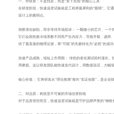
一、对研发：不是找茬，而是“未卜先知”的核心工具
在研发阶段，快速温变试验箱是工程师最犀利的“眼睛”。它通
设计上的脆弱点。
洞察潜在缺陷，而非等待市场投诉： 一颗微小的芯片、一个
它们会因热胀冷缩系数不同而产生内应力，导致开裂、虚焊、
供了最直接的物理证据，将“可能”的失败转化为“必然”的成
加速产品成熟，缩短上市周期： 传统的老化测试耗时漫长。
用磨损。这让研发团队能快速迭代设计，用数据说话，大幅
核心价值： 它将研发从“理论推测”推向“实证创新”，是企
二、对品质：构筑坚不可摧的市场信誉防线
对于品质管控而言，快速温变试验箱是守护品牌声誉的“钢铁