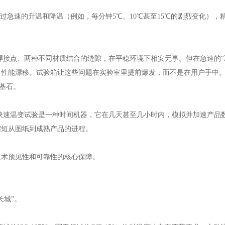
过急速的升温和降温（例如，每分钟5℃、10℃甚至15℃的剧烈变化），
焊接点、两种不同材质结合的缝隙，在平稳环境下相安无事。但在急速的“
性能漂移。试验箱让这些问题在实验室里提前爆发，而不是在用户手中。
功基石。
快速温变试验是一种时间机器，它在几天甚至几小时内，模拟并加速产品
缩短从图纸到成熟产品的进程。
业技术预见性和可靠性的核心保障。
长城”。