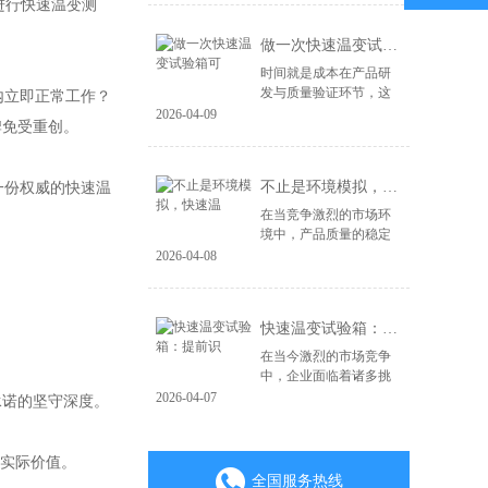
动进行快速温变测
天、汽车电子、通信设
备还是消费电子产品，
做一次快速温变试验箱可
都必须经受住现实...
时间就是成本在产品研
发与质量验证环节，这
内立即正常工作？
句话尤为关键。很多工
2026-04-09
牌免受重创。
程师在规划环境可靠性
测试时，最常问的一个
问题就是：一次快速温
不止是环境模拟，快速温
一份权威的快速温
变试验，到底要花...
在当竞争激烈的市场环
境中，产品质量的稳定
性直接影响企业的声誉
2026-04-08
和市场份额。为了确保
产品在不同环境条件下
的性能，快速温变试验
快速温变试验箱：提前识
箱应运而生，成为...
在当今激烈的市场竞争
中，企业面临着诸多挑
战，尤其是在产品质量
2026-04-07
承诺的坚守深度。
和可靠性方面。为了在
市场上立于不败之地，
企业必须具备前瞻性的
的实际价值。
风险识别能力和高...
全国服务热线