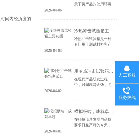
景下类产品的使用环境
变得益复杂。尤其是电
2026-04-06
子产品、汽车零部件、
短时间内经历度的
航空航天设备等，对材
料和结构的可靠性提出
冷热冲击试验箱主要功能
了更高的要求。...
冷热冲击试验箱是一种
专门用于测试材料和产
品在极端温度变化下性
2026-04-03
能的设备。其主要功能
包括： 温度变化模拟：
冷热冲击试验箱能够快
用冷热冲击试验箱测试真
速将样品暴露于高...
人工客服
在现代产品研发过程
中，时间就是金钱，尤
其在竞争激烈的市场环
2026-04-02
境中，快速推出高质量
服务热线
的产品成为企业成功的
关键。冷热冲击试验箱
模拟极端，成就卓越——
作为一种重要的测试...
在科技飞速发展与品质
要求日益严苛的今天，
产品的可靠性不再仅仅
2026-04-01
依赖于精良的设计与制