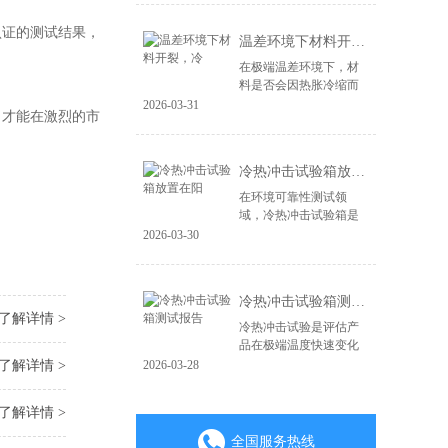
造，更在于其能否经受
住现实世界中各种极端
认证的测试结果，
温差环境下材料开裂，冷
环境的严峻考验。...
在极端温差环境下，材
料是否会因热胀冷缩而
开裂、失效，是产品可
2026-03-31
，才能在激烈的市
靠性面临的关键挑战。
无论是电子产品、汽车
零部件，还是航空航天
冷热冲击试验箱放置在阳
材料，微小的裂纹...
在环境可靠性测试领
域，冷热冲击试验箱是
验证产品耐极端温度变
2026-03-30
化能力的核心设备。其
测试结果的准确性直接
关系到产品质量判定的
冷热冲击试验箱测试报告
成败。一个常被忽视...
了解详情 >
冷热冲击试验是评估产
品在极端温度快速变化
环境下耐受性的关键环
了解详情 >
2026-03-28
节，其测试报告是验证
产品可靠性与质量的重
了解详情 >
要凭证。一份具备权威
性、可追溯性的专...
全国服务热线