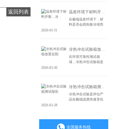
造，更在于其能否经受
住现实世界中各种极端
返回列表
温差环境下材料开裂，冷
环境的严峻考验。...
在极端温差环境下，材
料是否会因热胀冷缩而
开裂、失效，是产品可
2026-03-31
靠性面临的关键挑战。
无论是电子产品、汽车
零部件，还是航空航天
冷热冲击试验箱放置在阳
材料，微小的裂纹...
在环境可靠性测试领
域，冷热冲击试验箱是
验证产品耐极端温度变
2026-03-30
化能力的核心设备。其
测试结果的准确性直接
关系到产品质量判定的
冷热冲击试验箱测试报告
成败。一个常被忽视...
冷热冲击试验是评估产
品在极端温度快速变化
环境下耐受性的关键环
2026-03-28
节，其测试报告是验证
产品可靠性与质量的重
要凭证。一份具备权威
性、可追溯性的专...
全国服务热线