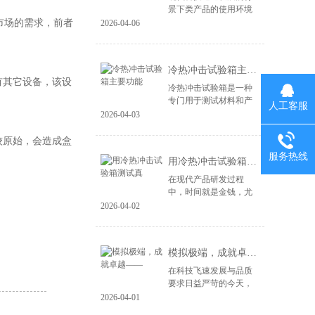
景下类产品的使用环境
变得益复杂。尤其是电
市场的需求，前者
2026-04-06
子产品、汽车零部件、
航空航天设备等，对材
料和结构的可靠性提出
冷热冲击试验箱主要功能
了更高的要求。...
有其它设备，该设
冷热冲击试验箱是一种
专门用于测试材料和产
人工客服
品在极端温度变化下性
2026-04-03
能的设备。其主要功能
包括： 温度变化模拟：
较原始，会造成盒
冷热冲击试验箱能够快
服务热线
用冷热冲击试验箱测试真
速将样品暴露于高...
在现代产品研发过程
中，时间就是金钱，尤
其在竞争激烈的市场环
2026-04-02
境中，快速推出高质量
的产品成为企业成功的
关键。冷热冲击试验箱
模拟极端，成就卓越——
作为一种重要的测试...
在科技飞速发展与品质
要求日益严苛的今天，
产品的可靠性不再仅仅
2026-04-01
依赖于精良的设计与制