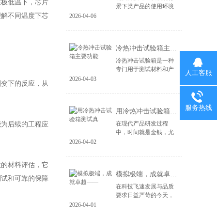
在极低温下，芯片
景下类产品的使用环境
变得益复杂。尤其是电
理解不同温度下芯
2026-04-06
子产品、汽车零部件、
航空航天设备等，对材
料和结构的可靠性提出
冷热冲击试验箱主要功能
了更高的要求。...
冷热冲击试验箱是一种
专门用于测试材料和产
人工客服
品在极端温度变化下性
2026-04-03
剧变下的反应，从
能的设备。其主要功能
包括： 温度变化模拟：
冷热冲击试验箱能够快
服务热线
用冷热冲击试验箱测试真
速将样品暴露于高...
在现代产品研发过程
能为后续的工程应
中，时间就是金钱，尤
其在竞争激烈的市场环
2026-04-02
境中，快速推出高质量
的产品成为企业成功的
效的材料评估，它
关键。冷热冲击试验箱
模拟极端，成就卓越——
作为一种重要的测试...
测试和可靠的保障
在科技飞速发展与品质
要求日益严苛的今天，
产品的可靠性不再仅仅
2026-04-01
依赖于精良的设计与制