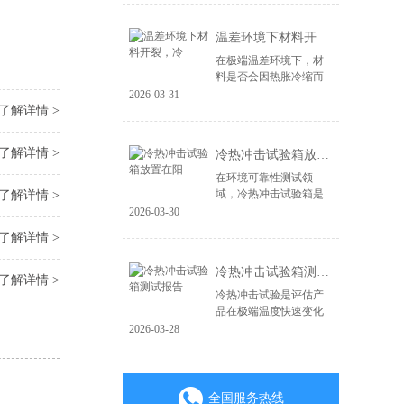
造，更在于其能否经受
住现实世界中各种极端
温差环境下材料开裂，冷
环境的严峻考验。...
在极端温差环境下，材
料是否会因热胀冷缩而
开裂、失效，是产品可
2026-03-31
靠性面临的关键挑战。
了解详情 >
无论是电子产品、汽车
零部件，还是航空航天
了解详情 >
冷热冲击试验箱放置在阳
材料，微小的裂纹...
在环境可靠性测试领
域，冷热冲击试验箱是
了解详情 >
验证产品耐极端温度变
2026-03-30
化能力的核心设备。其
了解详情 >
测试结果的准确性直接
关系到产品质量判定的
冷热冲击试验箱测试报告
成败。一个常被忽视...
了解详情 >
冷热冲击试验是评估产
品在极端温度快速变化
环境下耐受性的关键环
2026-03-28
节，其测试报告是验证
产品可靠性与质量的重
要凭证。一份具备权威
性、可追溯性的专...
全国服务热线