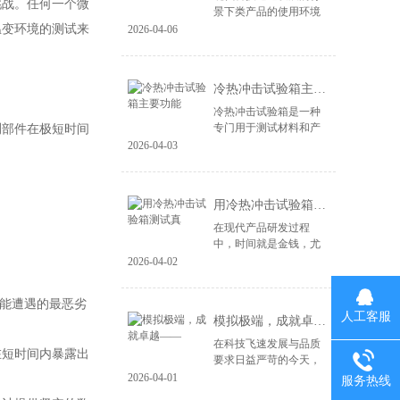
挑战。任何一个微
景下类产品的使用环境
变得益复杂。尤其是电
温变环境的测试来
2026-04-06
子产品、汽车零部件、
航空航天设备等，对材
料和结构的可靠性提出
冷热冲击试验箱主要功能
了更高的要求。...
冷热冲击试验箱是一种
专门用于测试材料和产
测部件在极短时间
品在极端温度变化下性
2026-04-03
能的设备。其主要功能
包括： 温度变化模拟：
冷热冲击试验箱能够快
用冷热冲击试验箱测试真
速将样品暴露于高...
在现代产品研发过程
中，时间就是金钱，尤
其在竞争激烈的市场环
2026-04-02
境中，快速推出高质量
的产品成为企业成功的
可能遭遇的最恶劣
关键。冷热冲击试验箱
人工客服
模拟极端，成就卓越——
作为一种重要的测试...
在科技飞速发展与品质
在短时间内暴露出
要求日益严苛的今天，
产品的可靠性不再仅仅
2026-04-01
服务热线
依赖于精良的设计与制