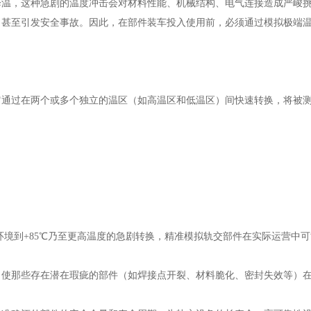
降温，这种急剧的温度冲击会对材料性能、机械结构、电气连接造成严峻
，甚至引发安全事故。因此，在部件装车投入使用前，必须通过模拟极端
它通过在两个或多个独立的温区（如高温区和低温区）间快速转换，将被
环境到+85℃乃至更高温度的急剧转换，精准模拟轨交部件在实际运营中
，使那些存在潜在瑕疵的部件（如焊接点开裂、材料脆化、密封失效等）