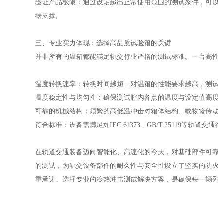
验证产品极限：通过设定超出正常使用范围的测试条件，可
据支撑。
三、专业实力体现：选择高品质试验箱的关键
并非所有的温箱都能满足轨交行业严格的测试标准。一台高
温度转换速率：转换时间越短，对温箱的性能要求越高，测
温度稳定性与均匀性：确保测试腔内各点的温度与设定值高
可靠的机械结构：频繁的高低温冲击对箱体结构、载物篮传
符合标准：设备需满足如IEC 61373、GB/T 25119等轨
在轨道交通装备迈向智能化、高速化的今天，对基础部件可
的测试，为轨交设备部件的耐久性与安全性设立了坚实的防
重承诺。选择专业的冷热冲击测试解决方案，是确保每一辆