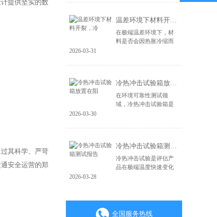
设计提供坚实的数
造，更在于其能否经受
住现实世界中各种极端
温差环境下材料开裂，冷
环境的严峻考验。...
在极端温差环境下，材
料是否会因热胀冷缩而
开裂、失效，是产品可
2026-03-31
靠性面临的关键挑战。
无论是电子产品、汽车
零部件，还是航空航天
冷热冲击试验箱放置在阳
材料，微小的裂纹...
在环境可靠性测试领
域，冷热冲击试验箱是
验证产品耐极端温度变
2026-03-30
化能力的核心设备。其
测试结果的准确性直接
关系到产品质量判定的
冷热冲击试验箱测试报告
成败。一个常被忽视...
通过其科学、严苛
冷热冲击试验是评估产
交通安全运营的郑
品在极端温度快速变化
环境下耐受性的关键环
2026-03-28
节，其测试报告是验证
产品可靠性与质量的重
要凭证。一份具备权威
性、可追溯性的专...
全国服务热线