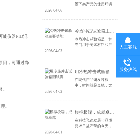
景下类产品的使用环境
变得益复杂。尤其是电
2026-04-06
子产品、汽车零部件、
航空航天设备等，对材
料和结构的可靠性提出
冷热冲击试验箱主要功能
了更高的要求。...
能仪器PID混
冷热冲击试验箱是一种
专门用于测试材料和产
人工客服
品在极端温度变化下性
2026-04-03
能的设备。其主要功能
包括： 温度变化模拟：
原因，可通过释
冷热冲击试验箱能够快
服务热线
用冷热冲击试验箱测试真
速将样品暴露于高...
在现代产品研发过程
中，时间就是金钱，尤
路。
其在竞争激烈的市场环
2026-04-02
境中，快速推出高质量
的产品成为企业成功的
处理。
关键。冷热冲击试验箱
模拟极端，成就卓越——
作为一种重要的测试...
在科技飞速发展与品质
要求日益严苛的今天，
产品的可靠性不再仅仅
2026-04-01
依赖于精良的设计与制