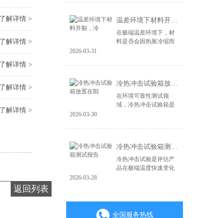
造，更在于其能否经受
住现实世界中各种极端
了解详情 >
温差环境下材料开裂，冷
环境的严峻考验。...
在极端温差环境下，材
了解详情 >
料是否会因热胀冷缩而
开裂、失效，是产品可
2026-03-31
靠性面临的关键挑战。
了解详情 >
无论是电子产品、汽车
零部件，还是航空航天
冷热冲击试验箱放置在阳
材料，微小的裂纹...
了解详情 >
在环境可靠性测试领
域，冷热冲击试验箱是
了解详情 >
验证产品耐极端温度变
2026-03-30
化能力的核心设备。其
测试结果的准确性直接
关系到产品质量判定的
冷热冲击试验箱测试报告
成败。一个常被忽视...
冷热冲击试验是评估产
品在极端温度快速变化
环境下耐受性的关键环
2026-03-28
节，其测试报告是验证
返回列表
产品可靠性与质量的重
要凭证。一份具备权威
性、可追溯性的专...
全国服务热线