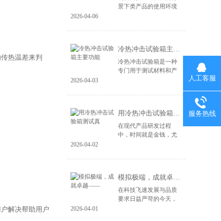
景下类产品的使用环境
变得益复杂。尤其是电
2026-04-06
子产品、汽车零部件、
航空航天设备等，对材
料和结构的可靠性提出
冷热冲击试验箱主要功能
了更高的要求。...
的传热温差来判
冷热冲击试验箱是一种
专门用于测试材料和产
人工客服
品在极端温度变化下性
2026-04-03
能的设备。其主要功能
包括： 温度变化模拟：
冷热冲击试验箱能够快
用冷热冲击试验箱测试真
服务热线
速将样品暴露于高...
在现代产品研发过程
中，时间就是金钱，尤
其在竞争激烈的市场环
2026-04-02
境中，快速推出高质量
的产品成为企业成功的
关键。冷热冲击试验箱
模拟极端，成就卓越——
作为一种重要的测试...
在科技飞速发展与品质
要求日益严苛的今天，
产品的可靠性不再仅仅
2026-04-01
户解决帮助用户
依赖于精良的设计与制