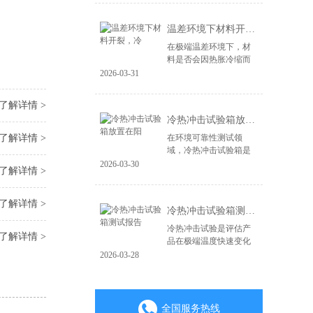
造，更在于其能否经受
住现实世界中各种极端
温差环境下材料开裂，冷
环境的严峻考验。...
在极端温差环境下，材
料是否会因热胀冷缩而
开裂、失效，是产品可
2026-03-31
靠性面临的关键挑战。
无论是电子产品、汽车
了解详情 >
零部件，还是航空航天
冷热冲击试验箱放置在阳
材料，微小的裂纹...
了解详情 >
在环境可靠性测试领
域，冷热冲击试验箱是
验证产品耐极端温度变
2026-03-30
了解详情 >
化能力的核心设备。其
测试结果的准确性直接
关系到产品质量判定的
了解详情 >
冷热冲击试验箱测试报告
成败。一个常被忽视...
冷热冲击试验是评估产
了解详情 >
品在极端温度快速变化
环境下耐受性的关键环
2026-03-28
节，其测试报告是验证
产品可靠性与质量的重
要凭证。一份具备权威
性、可追溯性的专...
全国服务热线