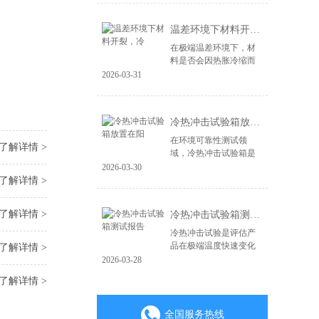
造，更在于其能否经受
住现实世界中各种极端
温差环境下材料开裂，冷
环境的严峻考验。...
在极端温差环境下，材
料是否会因热胀冷缩而
开裂、失效，是产品可
2026-03-31
靠性面临的关键挑战。
无论是电子产品、汽车
零部件，还是航空航天
冷热冲击试验箱放置在阳
材料，微小的裂纹...
在环境可靠性测试领
了解详情 >
域，冷热冲击试验箱是
验证产品耐极端温度变
2026-03-30
化能力的核心设备。其
了解详情 >
测试结果的准确性直接
关系到产品质量判定的
了解详情 >
冷热冲击试验箱测试报告
成败。一个常被忽视...
冷热冲击试验是评估产
品在极端温度快速变化
了解详情 >
环境下耐受性的关键环
2026-03-28
节，其测试报告是验证
了解详情 >
产品可靠性与质量的重
要凭证。一份具备权威
性、可追溯性的专...
全国服务热线