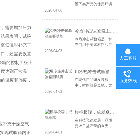
景下类产品的使用环境
变得益复杂。尤其是电
2026-04-06
子产品、汽车零部件、
航空航天设备等，对材
料和结构的可靠性提出
，需要增加压力
冷热冲击试验箱主要功能
了更高的要求。...
验结果表明，试验
冷热冲击试验箱是一种
专门用于测试材料和产
降至低温时补充干
品在极端温度变化下性
2026-04-03
接口，还需要设置
能的设备。其主要功能
人工客服
包括： 温度变化模拟：
验箱的控制面板上
冷热冲击试验箱能够快
湿度达到正常温
用冷热冲击试验箱测试真
速将样品暴露于高...
在现代产品研发过程
内的温度和湿度，
服务热线
中，时间就是金钱，尤
其在竞争激烈的市场环
2026-04-02
境中，快速推出高质量
的产品成为企业成功的
关键。冷热冲击试验箱
模拟极端，成就卓越——
作为一种重要的测试...
在科技飞速发展与品质
应补充干燥空气
要求日益严苛的今天，
产品的可靠性不再仅仅
2026-04-01
，实现试验箱内正
依赖于精良的设计与制