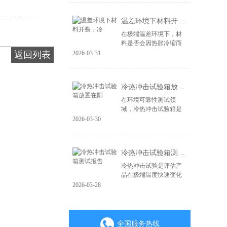
造，更在于其能否经受
住现实世界中各种极端
温差环境下材料开裂，冷
环境的严峻考验。...
在极端温差环境下，材
料是否会因热胀冷缩而
开裂、失效，是产品可
返回列表
2026-03-31
靠性面临的关键挑战。
无论是电子产品、汽车
零部件，还是航空航天
冷热冲击试验箱放置在阳
材料，微小的裂纹...
在环境可靠性测试领
域，冷热冲击试验箱是
验证产品耐极端温度变
2026-03-30
化能力的核心设备。其
测试结果的准确性直接
关系到产品质量判定的
冷热冲击试验箱测试报告
成败。一个常被忽视...
冷热冲击试验是评估产
品在极端温度快速变化
环境下耐受性的关键环
2026-03-28
节，其测试报告是验证
产品可靠性与质量的重
要凭证。一份具备权威
性、可追溯性的专...
全国服务热线