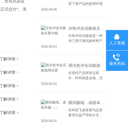
，所有武器装
景下类产品的使用环境
变得益复杂。尤其是电
正式交付*。美
2026-04-06
子产品、汽车零部件、
航空航天设备等，对材
料和结构的可靠性提出
冷热冲击试验箱主要功能
了更高的要求。...
冷热冲击试验箱是一种
专门用于测试材料和产
人工客服
品在极端温度变化下性
2026-04-03
能的设备。其主要功能
包括： 温度变化模拟：
了解详情 >
冷热冲击试验箱能够快
服务热线
用冷热冲击试验箱测试真
速将样品暴露于高...
了解详情 >
在现代产品研发过程
中，时间就是金钱，尤
其在竞争激烈的市场环
2026-04-02
了解详情 >
境中，快速推出高质量
的产品成为企业成功的
关键。冷热冲击试验箱
了解详情 >
模拟极端，成就卓越——
作为一种重要的测试...
在科技飞速发展与品质
了解详情 >
要求日益严苛的今天，
产品的可靠性不再仅仅
2026-04-01
依赖于精良的设计与制