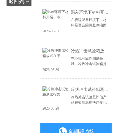
返回列表
造，更在于其能否经受
住现实世界中各种极端
温差环境下材料开裂，冷
环境的严峻考验。...
在极端温差环境下，材
料是否会因热胀冷缩而
开裂、失效，是产品可
2026-03-31
靠性面临的关键挑战。
无论是电子产品、汽车
零部件，还是航空航天
冷热冲击试验箱放置在阳
材料，微小的裂纹...
在环境可靠性测试领
域，冷热冲击试验箱是
验证产品耐极端温度变
2026-03-30
化能力的核心设备。其
测试结果的准确性直接
关系到产品质量判定的
冷热冲击试验箱测试报告
成败。一个常被忽视...
冷热冲击试验是评估产
品在极端温度快速变化
环境下耐受性的关键环
2026-03-28
节，其测试报告是验证
产品可靠性与质量的重
要凭证。一份具备权威
性、可追溯性的专...
全国服务热线