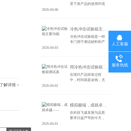
景下类产品的使用环境
变得益复杂。尤其是电
2026-04-06
子产品、汽车零部件、
航空航天设备等，对材
料和结构的可靠性提出
冷热冲击试验箱主要功能
了更高的要求。...
冷热冲击试验箱是一种
专门用于测试材料和产
人工客服
品在极端温度变化下性
2026-04-03
能的设备。其主要功能
包括： 温度变化模拟：
冷热冲击试验箱能够快
服务热线
用冷热冲击试验箱测试真
速将样品暴露于高...
在现代产品研发过程
中，时间就是金钱，尤
了解详情 >
其在竞争激烈的市场环
2026-04-02
境中，快速推出高质量
的产品成为企业成功的
关键。冷热冲击试验箱
模拟极端，成就卓越——
作为一种重要的测试...
在科技飞速发展与品质
要求日益严苛的今天，
产品的可靠性不再仅仅
2026-04-01
依赖于精良的设计与制