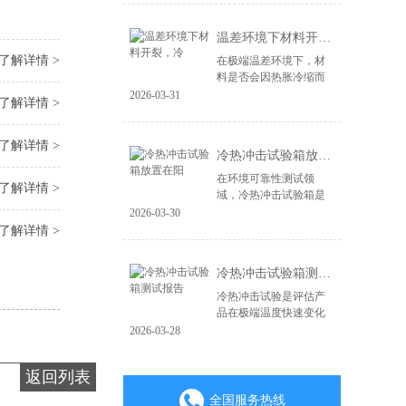
造，更在于其能否经受
住现实世界中各种极端
温差环境下材料开裂，冷
环境的严峻考验。...
了解详情 >
在极端温差环境下，材
料是否会因热胀冷缩而
开裂、失效，是产品可
2026-03-31
了解详情 >
靠性面临的关键挑战。
无论是电子产品、汽车
零部件，还是航空航天
了解详情 >
冷热冲击试验箱放置在阳
材料，微小的裂纹...
在环境可靠性测试领
了解详情 >
域，冷热冲击试验箱是
验证产品耐极端温度变
2026-03-30
化能力的核心设备。其
了解详情 >
测试结果的准确性直接
关系到产品质量判定的
冷热冲击试验箱测试报告
成败。一个常被忽视...
冷热冲击试验是评估产
品在极端温度快速变化
环境下耐受性的关键环
2026-03-28
节，其测试报告是验证
产品可靠性与质量的重
返回列表
要凭证。一份具备权威
性、可追溯性的专...
全国服务热线