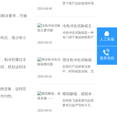
景下类产品的使用环境
变得益复杂。尤其是电
2026-04-06
子产品、汽车零部件、
和制冷要求，可修
航空航天设备等，对材
料和结构的可靠性提出
冷热冲击试验箱主要功能
了更高的要求。...
冷热冲击试验箱是一种
专门用于测试材料和产
特点，很少有小
人工客服
品在极端温度变化下性
2026-04-03
能的设备。其主要功能
包括： 温度变化模拟：
冷热冲击试验箱能够快
服务热线
，制冷剂通过冷
用冷热冲击试验箱测试真
速将样品暴露于高...
在现代产品研发过程
来回，然后达到冷
中，时间就是金钱，尤
其在竞争激烈的市场环
2026-04-02
境中，快速推出高质量
的产品成为企业成功的
热交换，达到完
关键。冷热冲击试验箱
模拟极端，成就卓越——
作为一种重要的测试...
度均匀性。
在科技飞速发展与品质
要求日益严苛的今天，
产品的可靠性不再仅仅
2026-04-01
依赖于精良的设计与制