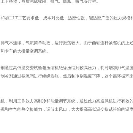
上下移动，然后完成收缩、排气、膨胀、吸气等过程。
加工LT工艺要求低，成本对比低，适应性强，能适应广泛的压力规模
气不连续，气流简单动摇，运行振荡较大。由于曲轴连杆紧缩机的上述
车和卡车的大排量空调系统。
通过高低温交变试验箱压缩机绝缘压缩到较高压力，耗时增加排气温度
。制冷剂通过截流阀进行绝缘膨胀，然后制冷剂温度下降，这个循环循环
，利用工作效力高制冷和能量调节系统，通过效力高通风机进行有效的
外观和空气的热交换能力，调节出风口，大大提高高低温交换试验箱的温