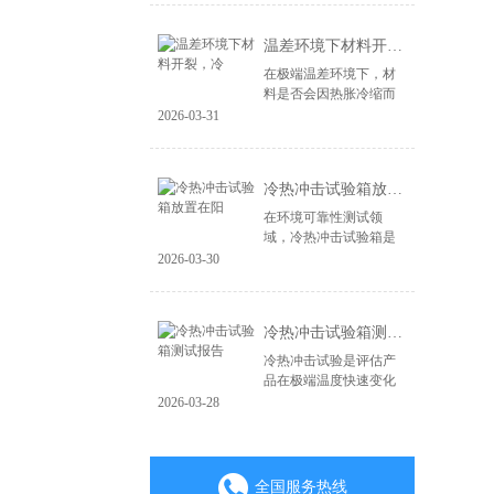
造，更在于其能否经受
住现实世界中各种极端
温差环境下材料开裂，冷
环境的严峻考验。...
在极端温差环境下，材
料是否会因热胀冷缩而
开裂、失效，是产品可
2026-03-31
靠性面临的关键挑战。
无论是电子产品、汽车
零部件，还是航空航天
冷热冲击试验箱放置在阳
材料，微小的裂纹...
在环境可靠性测试领
域，冷热冲击试验箱是
验证产品耐极端温度变
2026-03-30
化能力的核心设备。其
测试结果的准确性直接
关系到产品质量判定的
冷热冲击试验箱测试报告
成败。一个常被忽视...
冷热冲击试验是评估产
品在极端温度快速变化
环境下耐受性的关键环
2026-03-28
节，其测试报告是验证
产品可靠性与质量的重
要凭证。一份具备权威
性、可追溯性的专...
全国服务热线