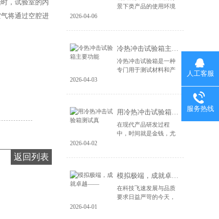
始时，试验室的内
景下类产品的使用环境
变得益复杂。尤其是电
空气将通过空腔进
2026-04-06
子产品、汽车零部件、
航空航天设备等，对材
料和结构的可靠性提出
冷热冲击试验箱主要功能
了更高的要求。...
冷热冲击试验箱是一种
专门用于测试材料和产
人工客服
品在极端温度变化下性
2026-04-03
能的设备。其主要功能
包括： 温度变化模拟：
冷热冲击试验箱能够快
服务热线
用冷热冲击试验箱测试真
速将样品暴露于高...
在现代产品研发过程
中，时间就是金钱，尤
其在竞争激烈的市场环
2026-04-02
境中，快速推出高质量
返回列表
的产品成为企业成功的
关键。冷热冲击试验箱
模拟极端，成就卓越——
作为一种重要的测试...
在科技飞速发展与品质
要求日益严苛的今天，
产品的可靠性不再仅仅
2026-04-01
依赖于精良的设计与制