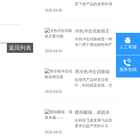
景下类产品的使用环境
变得益复杂。尤其是电
2026-04-06
子产品、汽车零部件、
航空航天设备等，对材
料和结构的可靠性提出
冷热冲击试验箱主要功能
了更高的要求。...
冷热冲击试验箱是一种
专门用于测试材料和产
人工客服
返回列表
品在极端温度变化下性
2026-04-03
能的设备。其主要功能
包括： 温度变化模拟：
冷热冲击试验箱能够快
服务热线
用冷热冲击试验箱测试真
速将样品暴露于高...
在现代产品研发过程
中，时间就是金钱，尤
其在竞争激烈的市场环
2026-04-02
境中，快速推出高质量
的产品成为企业成功的
关键。冷热冲击试验箱
模拟极端，成就卓越——
作为一种重要的测试...
在科技飞速发展与品质
要求日益严苛的今天，
产品的可靠性不再仅仅
2026-04-01
依赖于精良的设计与制