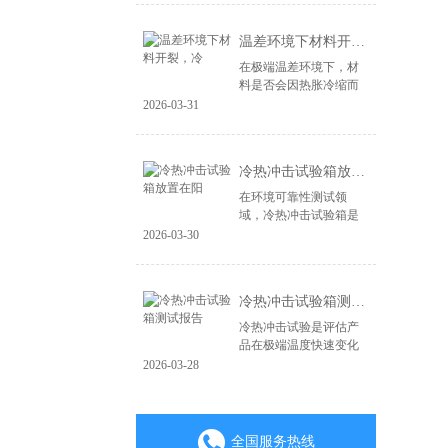
造，更在于其能否经受
住现实世界中各种极端
温差环境下材料开裂，冷
环境的严峻考验。...
在极端温差环境下，材
料是否会因热胀冷缩而
开裂、失效，是产品可
2026-03-31
靠性面临的关键挑战。
无论是电子产品、汽车
零部件，还是航空航天
冷热冲击试验箱放置在阳
材料，微小的裂纹...
在环境可靠性测试领
域，冷热冲击试验箱是
验证产品耐极端温度变
2026-03-30
化能力的核心设备。其
测试结果的准确性直接
关系到产品质量判定的
冷热冲击试验箱测试报告
成败。一个常被忽视...
冷热冲击试验是评估产
品在极端温度快速变化
环境下耐受性的关键环
2026-03-28
节，其测试报告是验证
产品可靠性与质量的重
要凭证。一份具备权威
性、可追溯性的专...
全国服务热线